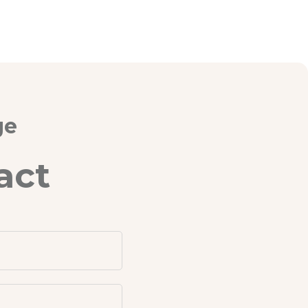
ge
act