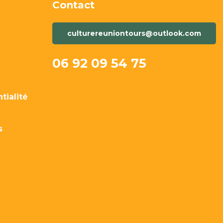
Contact
culturereuniontours@outlook.com
06 92 09 54 75
tialité
s